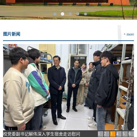
图片新闻
+ more
1
2
3
4
5
6
校党委副书记解伟深入学生宿舍走访慰问